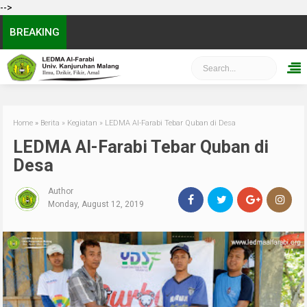
-->
BREAKING
Home
»
Berita
»
Kegiatan
»
LEDMA Al-Farabi Tebar Quban di Desa
LEDMA Al-Farabi Tebar Quban di
Desa
Author
Monday, August 12, 2019