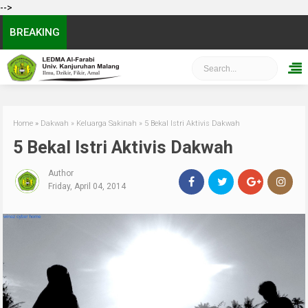
-->
BREAKING
Home
»
Dakwah
»
Keluarga Sakinah
»
5 Bekal Istri Aktivis Dakwah
5 Bekal Istri Aktivis Dakwah
Author
Friday, April 04, 2014