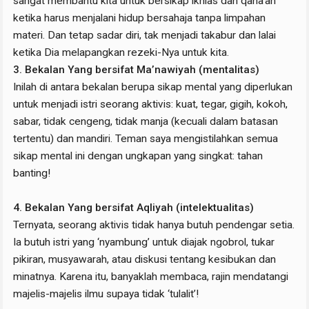
sangat membantu kita untuk bersikap ikhlas dan qana’ah
ketika harus menjalani hidup bersahaja tanpa limpahan
materi. Dan tetap sadar diri, tak menjadi takabur dan lalai
ketika Dia melapangkan rezeki-Nya untuk kita.
3. Bekalan Yang bersifat Ma’nawiyah (mentalitas)
Inilah di antara bekalan berupa sikap mental yang diperlukan
untuk menjadi istri seorang aktivis: kuat, tegar, gigih, kokoh,
sabar, tidak cengeng, tidak manja (kecuali dalam batasan
tertentu) dan mandiri. Teman saya mengistilahkan semua
sikap mental ini dengan ungkapan yang singkat: tahan
banting!
4. Bekalan Yang bersifat Aqliyah (intelektualitas)
Ternyata, seorang aktivis tidak hanya butuh pendengar setia.
Ia butuh istri yang ‘nyambung’ untuk diajak ngobrol, tukar
pikiran, musyawarah, atau diskusi tentang kesibukan dan
minatnya. Karena itu, banyaklah membaca, rajin mendatangi
majelis-majelis ilmu supaya tidak ‘tulalit’!