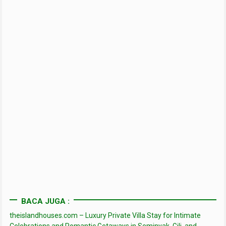
BACA JUGA :
theislandhouses.com – Luxury Private Villa Stay for Intimate
Celebrations and Romantic Getaways in Seminyak, Gili, and