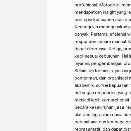
profesional. Metode ini me
mendapatkan insight yang l
persepsi konsumen atau ma
Keunggulan menggunakan jas
banyak. Pertama, efisiensi w
responden secara manual. Ked
dapat dipercaya. Ketiga, pr
kecil sesuai kebutuhan. Hal
layanan, pengembangan produ
Selain sektor bisnis, jasa in
pemerintah, dan organisasi n
akademik, survei kepuasan 
dukungan responden yang tepa
menjadi lebih komprehensif 
Secara keseluruhan,
jasa re
alat penting dalam dunia ri
perusahaan dan lembaga pen
representatif, dan dapat di