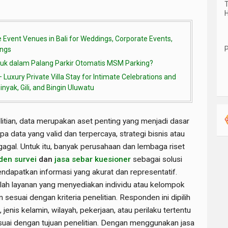
T
H
vent Venues in Bali for Weddings, Corporate Events,
P
ings
uk dalam Palang Parkir Otomatis MSM Parking?
Luxury Private Villa Stay for Intimate Celebrations and
yak, Gili, and Bingin Uluwatu
litian, data merupakan aset penting yang menjadi dasar
 data yang valid dan terpercaya, strategi bisnis atau
gagal. Untuk itu, banyak perusahaan dan lembaga riset
den survei
dan
jasa sebar kuesioner
sebagai solusi
endapatkan informasi yang akurat dan representatif.
lah layanan yang menyediakan individu atau kelompok
sesuai dengan kriteria penelitian. Responden ini dipilih
jenis kelamin, wilayah, pekerjaan, atau perilaku tertentu
suai dengan tujuan penelitian. Dengan menggunakan jasa