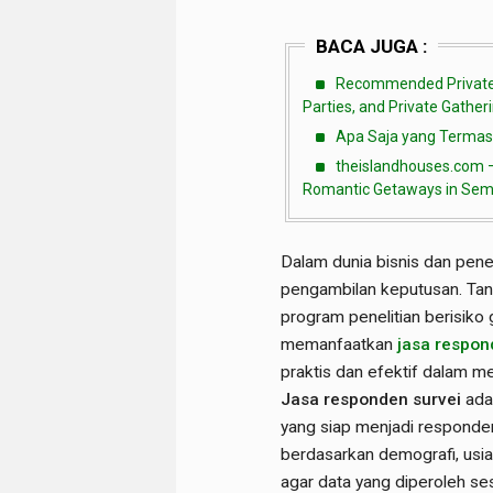
BACA JUGA :
Recommended Private E
Parties, and Private Gather
Apa Saja yang Termas
theislandhouses.com – 
Romantic Getaways in Semin
Dalam dunia bisnis dan pene
pengambilan keputusan. Tanpa
program penelitian berisiko 
memanfaatkan
jasa respon
praktis dan efektif dalam m
Jasa responden survei
ada
yang siap menjadi responden 
berdasarkan demografi, usia, 
agar data yang diperoleh se