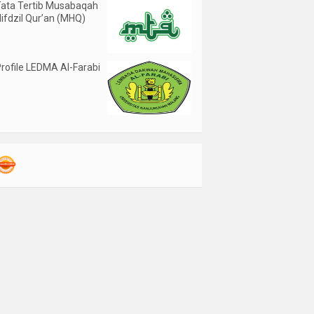
ata Tertib Musabaqah
ifdzil Qur’an (MHQ)
rofile LEDMA Al-Farabi