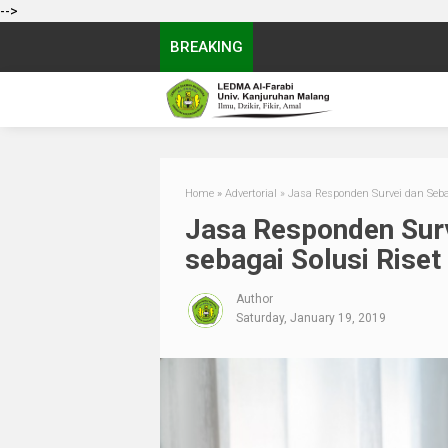
-->
BREAKING
Home
»
Advertorial
»
Jasa Responden Survei dan Seba
Jasa Responden Surv
sebagai Solusi Rise
Author
Saturday, January 19, 2019