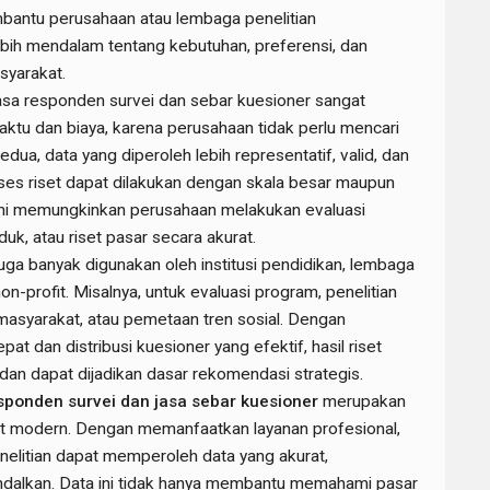
mbantu perusahaan atau lembaga penelitian
ebih mendalam tentang kebutuhan, preferensi, dan
syarakat.
a responden survei dan sebar kuesioner sangat
aktu dan biaya, karena perusahaan tidak perlu mencari
ua, data yang diperoleh lebih representatif, valid, dan
oses riset dapat dilakukan dengan skala besar maupun
 ini memungkinkan perusahaan melakukan evaluasi
k, atau riset pasar secara akurat.
i juga banyak digunakan oleh institusi pendidikan, lembaga
on-profit. Misalnya, untuk evaluasi program, penelitian
masyarakat, atau pemetaan tren sosial. Dengan
t dan distribusi kuesioner yang efektif, hasil riset
dan dapat dijadikan dasar rekomendasi strategis.
sponden survei dan jasa sebar kuesioner
merupakan
set modern. Dengan memanfaatkan layanan profesional,
elitian dapat memperoleh data yang akurat,
andalkan. Data ini tidak hanya membantu memahami pasar