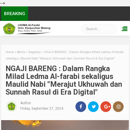
-->
BREAKING
Home
»
Berita
»
Kegiatan
»
NGAJI BARENG : Dalam Rangka Milad Ledma Al-farabi
sekaligus Maulid Nabi “Merajut Ukhuwah dan Sunnah Rasul di Era Digital"
NGAJI BARENG : Dalam Rangka
Milad Ledma Al-farabi sekaligus
Maulid Nabi “Merajut Ukhuwah dan
Sunnah Rasul di Era Digital"
Author
Friday, September 27, 2024