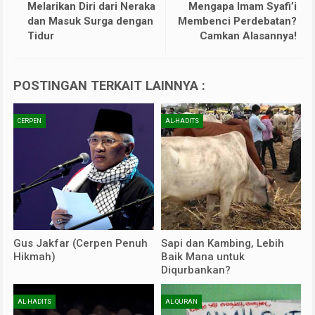
Melarikan Diri dari Neraka
Mengapa Imam Syafi’i
dan Masuk Surga dengan
Membenci Perdebatan?
Tidur
Camkan Alasannya!
POSTINGAN TERKAIT LAINNYA :
CERPEN
AL-HADITS
Gus Jakfar (Cerpen Penuh
Sapi dan Kambing, Lebih
Hikmah)
Baik Mana untuk
Diqurbankan?
AL-HADITS
AL-QURAN