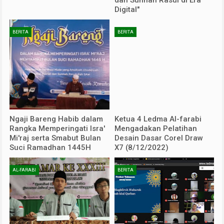
dan Sunnah Rasul di Era
Digital"
BERITA
BERITA
Ngaji Bareng Habib dalam
Ketua 4 Ledma Al-farabi
Rangka Memperingati Isra'
Mengadakan Pelatihan
Mi'raj serta Smabut Bulan
Desain Dasar Corel Draw
Suci Ramadhan 1445H
X7 (8/12/2022)
AL-FARABI
BERITA