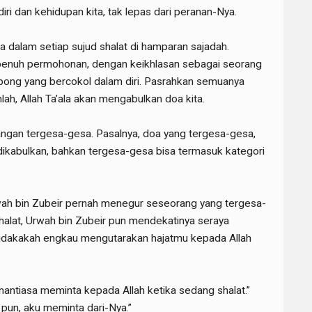
 diri dan kehidupan kita, tak lepas dari peranan-Nya.
a dalam setiap sujud shalat di hamparan sajadah.
penuh permohonan, dengan keikhlasan sebagai seorang
ong yang bercokol dalam diri. Pasrahkan semuanya
nlah, Allah Ta’ala akan mengabulkan doa kita.
angan tergesa-gesa. Pasalnya, doa yang tergesa-gesa,
dikabulkan, bahkan tergesa-gesa bisa termasuk kategori
wah bin Zubeir pernah menegur seseorang yang tergesa-
shalat, Urwah bin Zubeir pun mendekatinya seraya
 tidakakah engkau mengutarakan hajatmu kepada Allah
enantiasa meminta kepada Allah ketika sedang shalat.”
pun, aku meminta dari-Nya.”