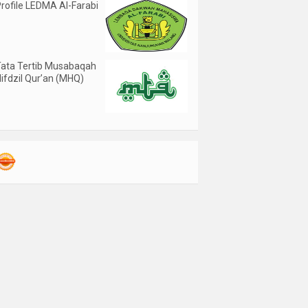
rofile LEDMA Al-Farabi
ata Tertib Musabaqah
ifdzil Qur’an (MHQ)