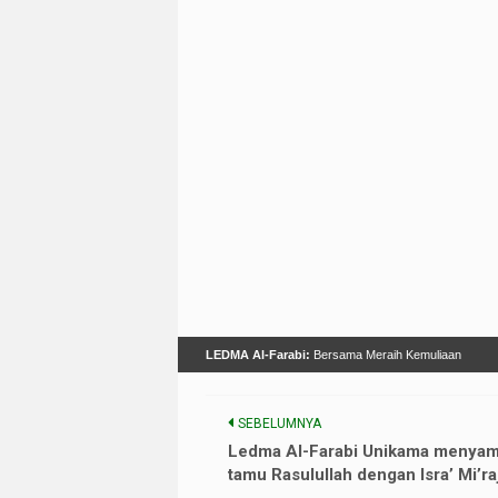
LEDMA Al-Farabi:
Bersama Meraih Kemuliaan
SEBELUMNYA
Ledma Al-Farabi Unikama menya
tamu Rasulullah dengan Isra’ Mi’ra