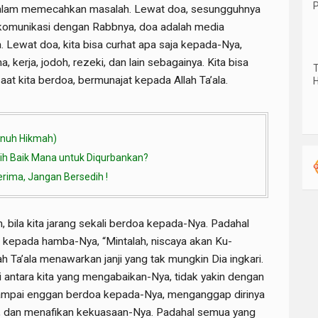
P
r dalam memecahkan masalah. Lewat doa, sesungguhnya
omunikasi dengan Rabbnya, doa adalah media
. Lewat doa, kita bisa curhat apa saja kepada-Nya,
a, kerja, jodoh, rezeki, dan lain sebagainya. Kita bisa
T
at kita berdoa, bermunajat kepada Allah Ta’ala.
H
enuh Hikmah)
ih Baik Mana untuk Diqurbankan?
erima, Jangan Bersedih !
 bila kita jarang sekali berdoa kepada-Nya. Padahal
an kepada hamba-Nya, “Mintalah, niscaya akan Ku-
h Ta’ala menawarkan janji yang tak mungkin Dia ingkari.
i antara kita yang mengabaikan-Nya, tidak yakin dengan
sampai enggan berdoa kepada-Nya, menganggap dirinya
at, dan menafikan kekuasaan-Nya. Padahal semua yang