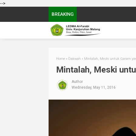
-->
BREAKING
Home
»
Dakwah
»
Mintalah, Meski untuk Garam y
Mintalah, Meski unt
Author
Wednesday, May 11, 2016