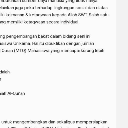
butuhkan sumber daya manusia yang tidak hanya
lainkan juga peka terhadap lingkungan sosial dan diatas
liki keimanan & ketaqwaan kepada Alloh SWT. Salah satu
ang memiliki ketaqwaan secara individual
ang pengembangan bakat dalam bidang seni ini
siswa Unikama. Hal itu dibuktikan dengan jumlah
l Quran (MTQ) Mahasiswa yang mencapai kurang lebih
dalah:
n
iah Al-Qur’an
kan untuk mengembangkan dan sekaligus mempersiapkan