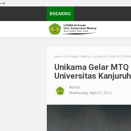
-->
BREAKING
Home
»
Al-Farabi
»
Berita
»
Unikama Gelar MTQ Maha
Unikama Gelar MTQ 
Universitas Kanjuru
Author
Wednesday, April 27, 2016