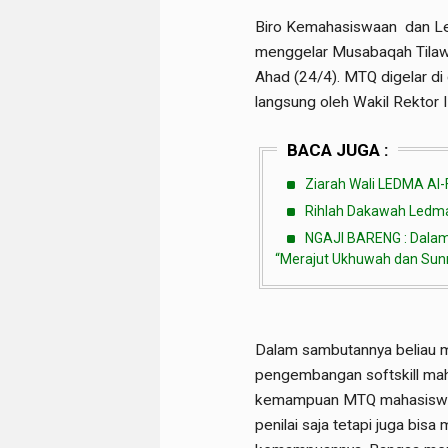
Biro Kemahasiswaan dan L
menggelar Musabaqah Tilawa
Ahad (24/4). MTQ digelar di 
langsung oleh Wakil Rektor 
BACA JUGA :
Ziarah Wali LEDMA Al-
Rihlah Dakawah Ledma 
NGAJI BARENG : Dalam 
“Merajut Ukhuwah dan Sunna
Dalam sambutannya beliau m
pengembangan softskill maha
kemampuan MTQ mahasiswa d
penilai saja tetapi juga bi