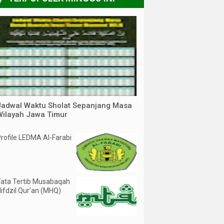
Jadwal Waktu Sholat Sepanjang Masa
Wilayah Jawa Timur
rofile LEDMA Al-Farabi
ata Tertib Musabaqah
ifdzil Qur’an (MHQ)