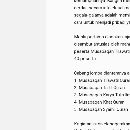
kemampuannya. Bangsa mem
cerdas secara intelektual me
segala-galanya adalah memi
cara untuk menjadi pribadi y
Meski pertama diadakan, aj
disambut antusias oleh maha
peserta Musabaqah Tilawati
40 peserta
Cabang lomba diantaranya a
1.
Musabaqah Tilawatil Qura
2.
Musabaqah Tartil Quran
3.
Musabaqah Karya Tulis Ilm
4.
Musabaqah Khat Quran
5.
Musabaqah Syarhil Quran
Kegiatan ini diselenggara