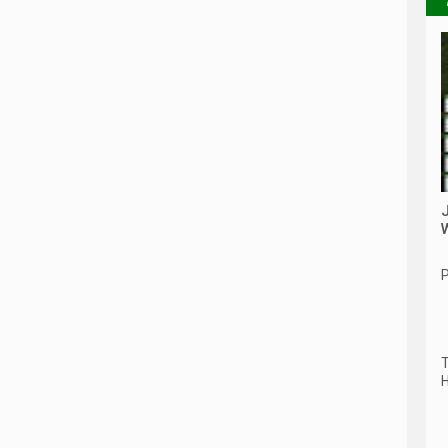
P
T
H