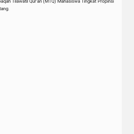
aqah Tilawatil Qur’an (MTQ) Mahasiswa Tingkat Propinsi
tang.