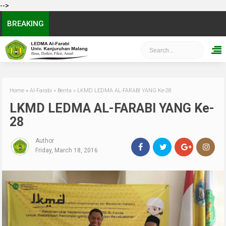
-->
BREAKING
Home
»
Al-Farabi
»
Berita
»
LKMD LEDMA AL-FARABI YANG Ke-28
LKMD LEDMA AL-FARABI YANG Ke-
28
Author
Friday, March 18, 2016