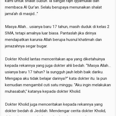
kami untuk shalat Subuh. Ia sangat rajin qiyamullail dan
membaca Al Qur’an. Selalu berupaya menunaikan shalat
jama’ah di masjid…”
Masya Allah… usianya baru 17 tahun, masih duduk di kelas 2
SMA, tetapi amalnya luar biasa. Pantaslah jika dirinya
mendapatkan karunia Allah berupa husnul khatimah dan
jenazahnya segar bugar.
Dokter Kholid lantas menceritakan apa yang diketahuinya
kepada rekannya yang juga dokter ahli bedah. “Masya Allah…
usianya baru 17 tahun? Ia sungguh jauh lebih baik dariku.
Mengapa aku tidak belajar darinya?” kata dokter itu. Ia pun
kemudian mengambil cuti satu minggu. “Aku ingin melakukan
muhasabah,” katanya kepada dokter Kholid.
Dokter Kholid juga menceritakan kepada rekannya yang
dokter bedah di Jeddah. Mendengar cerita dokter Kholid,