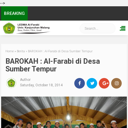
-->
BREAKING
Home
»
Berita
»
BAROKAH : Al-Farabi di Desa Sumber Tempur
BAROKAH : Al-Farabi di Desa
Sumber Tempur
Author
Saturday, October 18, 2014