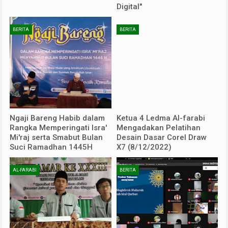
Digital"
BERITA
BERITA
Ngaji Bareng Habib dalam
Ketua 4 Ledma Al-farabi
Rangka Memperingati Isra'
Mengadakan Pelatihan
Mi'raj serta Smabut Bulan
Desain Dasar Corel Draw
Suci Ramadhan 1445H
X7 (8/12/2022)
AL-FARABI
BERITA