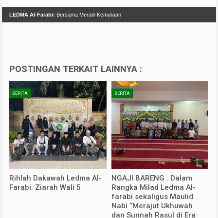
LEDMA Al-Farabi:
Bersama Meraih Kemuliaan
POSTINGAN TERKAIT LAINNYA :
BERITA
BERITA
Rihlah Dakawah Ledma Al-
NGAJI BARENG : Dalam
Farabi: Ziarah Wali 5
Rangka Milad Ledma Al-
farabi sekaligus Maulid
Nabi “Merajut Ukhuwah
dan Sunnah Rasul di Era