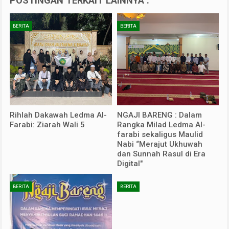
POSTINGAN TERKAIT LAINNYA :
BERITA
BERITA
Rihlah Dakawah Ledma Al-
NGAJI BARENG : Dalam
Farabi: Ziarah Wali 5
Rangka Milad Ledma Al-
farabi sekaligus Maulid
Nabi “Merajut Ukhuwah
dan Sunnah Rasul di Era
Digital"
BERITA
BERITA