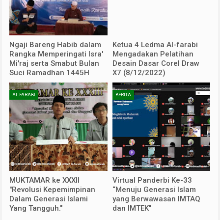
Ngaji Bareng Habib dalam
Ketua 4 Ledma Al-farabi
Rangka Memperingati Isra'
Mengadakan Pelatihan
Mi'raj serta Smabut Bulan
Desain Dasar Corel Draw
Suci Ramadhan 1445H
X7 (8/12/2022)
AL-FARABI
BERITA
MUKTAMAR ke XXXII
Virtual Panderbi Ke-33
"Revolusi Kepemimpinan
“Menuju Generasi Islam
Dalam Generasi Islami
yang Berwawasan IMTAQ
Yang Tangguh."
dan IMTEK"