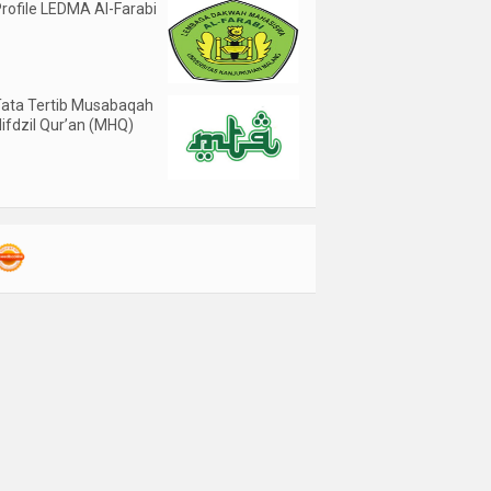
rofile LEDMA Al-Farabi
ata Tertib Musabaqah
ifdzil Qur’an (MHQ)