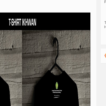
P
T
H