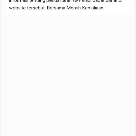
informasi tentang pendaftaran Al-Farabi dapat dilihat di
website tersebut. Bersama Meraih Kemuliaan