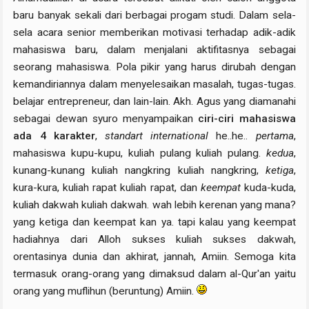
baru banyak sekali dari berbagai progam studi. Dalam sela-
sela acara senior memberikan motivasi terhadap adik-adik
mahasiswa baru, dalam menjalani aktifitasnya sebagai
seorang mahasiswa. Pola pikir yang harus dirubah dengan
kemandiriannya dalam menyelesaikan masalah, tugas-tugas.
belajar entrepreneur, dan lain-lain. Akh. Agus yang diamanahi
sebagai dewan syuro menyampaikan
ciri-ciri mahasiswa
ada 4 karakter
,
standart international
he..he..
pertama
,
mahasiswa kupu-kupu, kuliah pulang kuliah pulang.
kedua
,
kunang-kunang kuliah nangkring kuliah nangkring,
ketiga
,
kura-kura, kuliah rapat kuliah rapat, dan
keempat
kuda-kuda,
kuliah dakwah kuliah dakwah. wah lebih kerenan yang mana?
yang ketiga dan keempat kan ya. tapi kalau yang keempat
hadiahnya dari Alloh sukses kuliah sukses dakwah,
orentasinya dunia dan akhirat, jannah, Amiin. Semoga kita
termasuk orang-orang yang dimaksud dalam al-Qur'an yaitu
orang yang muflihun (beruntung) Amiin.