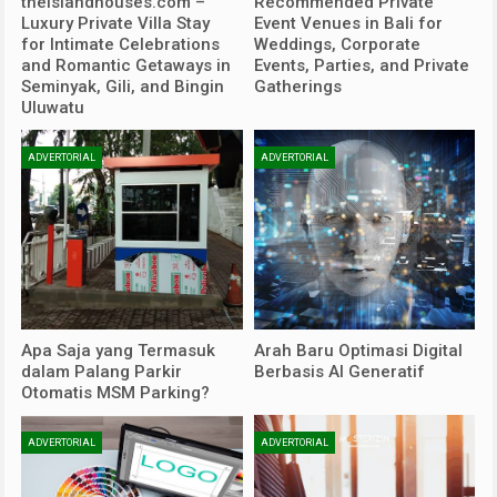
theislandhouses.com –
Recommended Private
Luxury Private Villa Stay
Event Venues in Bali for
for Intimate Celebrations
Weddings, Corporate
and Romantic Getaways in
Events, Parties, and Private
Seminyak, Gili, and Bingin
Gatherings
Uluwatu
ADVERTORIAL
ADVERTORIAL
Apa Saja yang Termasuk
Arah Baru Optimasi Digital
dalam Palang Parkir
Berbasis AI Generatif
Otomatis MSM Parking?
ADVERTORIAL
ADVERTORIAL