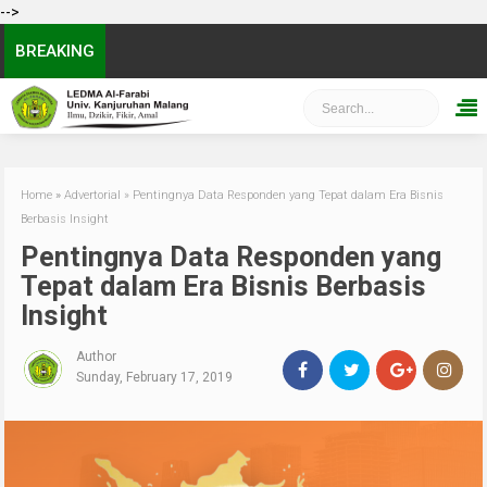
-->
BREAKING
Home
»
Advertorial
»
Pentingnya Data Responden yang Tepat dalam Era Bisnis
Berbasis Insight
Pentingnya Data Responden yang
Tepat dalam Era Bisnis Berbasis
Insight
Author
Sunday, February 17, 2019