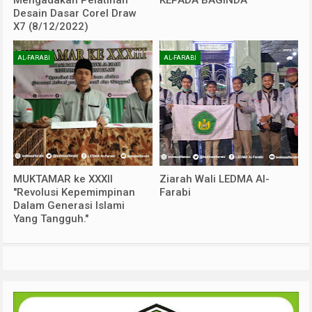
Mengadakan Pelatihan
KEPADA BAGINDA
Desain Dasar Corel Draw
X7 (8/12/2022)
AL-FARABI
AL-FARABI
MUKTAMAR ke XXXII
Ziarah Wali LEDMA Al-
"Revolusi Kepemimpinan
Farabi
Dalam Generasi Islami
Yang Tangguh."