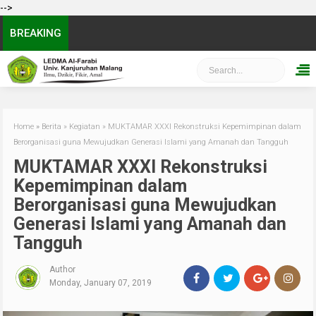
-->
BREAKING
Home
»
Berita
»
Kegiatan
»
MUKTAMAR XXXI Rekonstruksi Kepemimpinan dalam
Berorganisasi guna Mewujudkan Generasi Islami yang Amanah dan Tangguh
MUKTAMAR XXXI Rekonstruksi
Kepemimpinan dalam
Berorganisasi guna Mewujudkan
Generasi Islami yang Amanah dan
Tangguh
Author
Monday, January 07, 2019