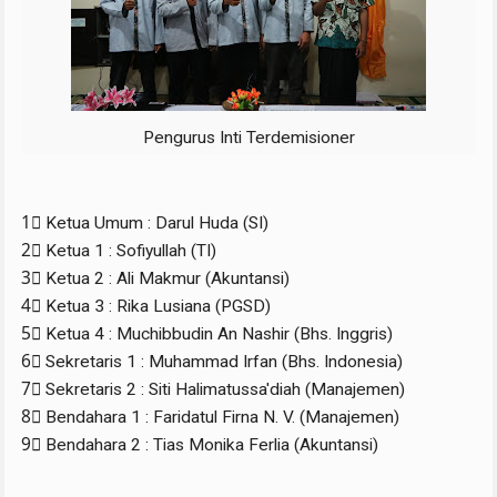
Pengurus Inti Terdemisioner
1⃣ Ketua Umum : Darul Huda (SI)
2⃣ Ketua 1 : Sofiyullah (TI)
3⃣ Ketua 2 : Ali Makmur (Akuntansi)
4⃣ Ketua 3 : Rika Lusiana (PGSD)
5⃣ Ketua 4 : Muchibbudin An Nashir (Bhs. Inggris)
6⃣ Sekretaris 1 : Muhammad Irfan (Bhs. Indonesia)
7⃣ Sekretaris 2 : Siti Halimatussa'diah (Manajemen)
8⃣ Bendahara 1 : Faridatul Firna N. V. (Manajemen)
9⃣ Bendahara 2 : Tias Monika Ferlia (Akuntansi)