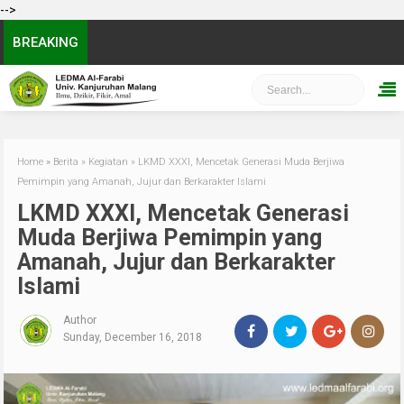
-->
BREAKING
Home
»
Berita
»
Kegiatan
»
LKMD XXXI, Mencetak Generasi Muda Berjiwa
Pemimpin yang Amanah, Jujur dan Berkarakter Islami
LKMD XXXI, Mencetak Generasi
Muda Berjiwa Pemimpin yang
Amanah, Jujur dan Berkarakter
Islami
Author
Sunday, December 16, 2018