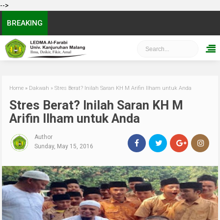
-->
BREAKING
Home
»
Dakwah
»
Stres Berat? Inilah Saran KH M Arifin Ilham untuk Anda
Stres Berat? Inilah Saran KH M
Arifin Ilham untuk Anda
Author
Sunday, May 15, 2016