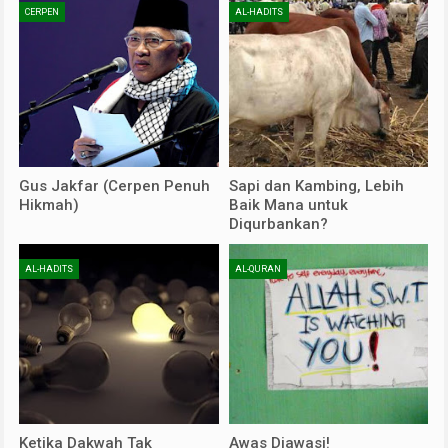
CERPEN
AL-HADITS
Gus Jakfar (Cerpen Penuh
Sapi dan Kambing, Lebih
Hikmah)
Baik Mana untuk
Diqurbankan?
AL-HADITS
AL-QURAN
Ketika Dakwah Tak
Awas Diawasi!