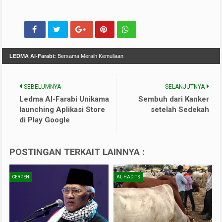
LEDMA Al-Farabi:
Bersama Meraih Kemuliaan
SEBELUMNYA
SELANJUTNYA
Ledma Al-Farabi Unikama
Sembuh dari Kanker
launching Aplikasi Store
setelah Sedekah
di Play Google
POSTINGAN TERKAIT LAINNYA :
CERPEN
AL-HADITS