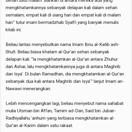
sehari satu malam. Bahkan di antara mereka ada yang
mengkhatamkannya sebanyak delapan kali dalam sehari
semalam; empat kali di siang hari dan empat kali di malam
hari.” tutur imam bermadzhab Syafi’i yang banyak menulis
kitab ini.
Beliau lantas menyebutkan nama Imam Ibnu al-Katib ash-
Shufi. Beliau biasa khatam al-Qur’an sehari sebanyak
delapan kali. “Ia mengkhatamkan al-Qur’an antara Zhuhur
dan Ashar, lalu mengkhatamkannya juga di antara Maghrib
dan Isya’. Di bulan Ramadhan, dia mengkhatamkan al-Qur’an
sebanyak dua kali antara Maghrib dan Isya’.” lanjut Imam an-
Nawawi menerangkan.
Lebih mencengangkan lagi, beliau menyebut nama sahabat
mulia Utsman bin Affan, Tamim ad-Dari, Said bin Jubair-
Radhiyallahu ‘anhum-yang terbiasa mengkhatamkan al-
Qur’an al-Karim dalam satu rakaat.