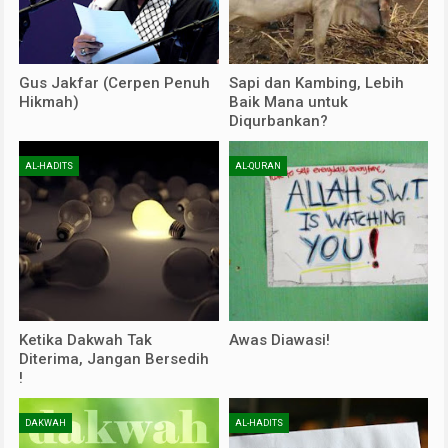
Gus Jakfar (Cerpen Penuh
Sapi dan Kambing, Lebih
Hikmah)
Baik Mana untuk
Diqurbankan?
AL-HADITS
AL-QURAN
Ketika Dakwah Tak
Awas Diawasi!
Diterima, Jangan Bersedih
!
DAKWAH
AL-HADITS