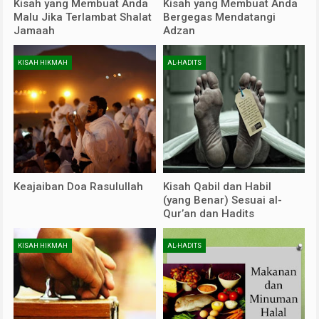
Kisah yang Membuat Anda
Kisah yang Membuat Anda
Malu Jika Terlambat Shalat
Bergegas Mendatangi
Jamaah
Adzan
KISAH HIKMAH
AL-HADITS
Keajaiban Doa Rasulullah
Kisah Qabil dan Habil
(yang Benar) Sesuai al-
Qur’an dan Hadits
KISAH HIKMAH
AL-HADITS