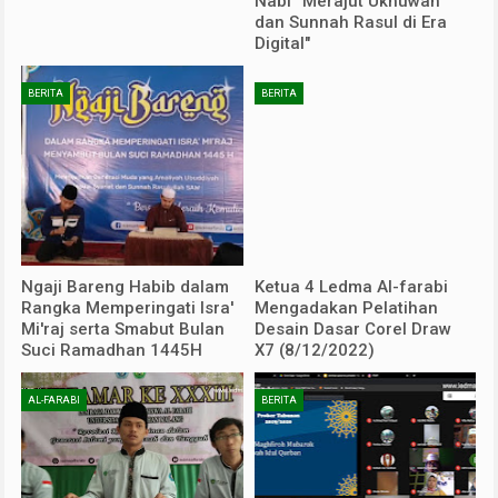
Nabi “Merajut Ukhuwah
dan Sunnah Rasul di Era
Digital"
BERITA
BERITA
Ngaji Bareng Habib dalam
Ketua 4 Ledma Al-farabi
Rangka Memperingati Isra'
Mengadakan Pelatihan
Mi'raj serta Smabut Bulan
Desain Dasar Corel Draw
Suci Ramadhan 1445H
X7 (8/12/2022)
AL-FARABI
BERITA