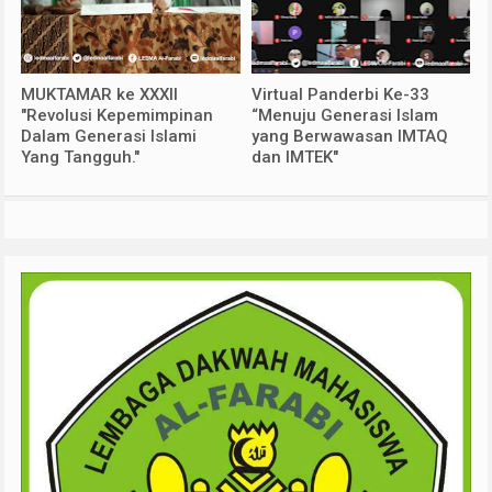
MUKTAMAR ke XXXII
Virtual Panderbi Ke-33
"Revolusi Kepemimpinan
“Menuju Generasi Islam
Dalam Generasi Islami
yang Berwawasan IMTAQ
Yang Tangguh."
dan IMTEK"