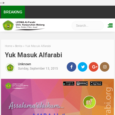
-->
BREAKING
Home
»
Berita
»
Yuk Masuk Alfarabi
Yuk Masuk Alfarabi
Unknown
Sunday, September 13, 2015