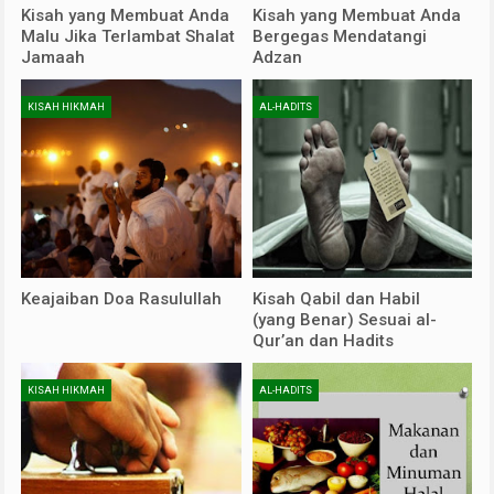
Kisah yang Membuat Anda
Kisah yang Membuat Anda
Malu Jika Terlambat Shalat
Bergegas Mendatangi
Jamaah
Adzan
KISAH HIKMAH
AL-HADITS
Keajaiban Doa Rasulullah
Kisah Qabil dan Habil
(yang Benar) Sesuai al-
Qur’an dan Hadits
KISAH HIKMAH
AL-HADITS