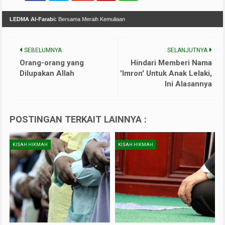
LEDMA Al-Farabi:
Bersama Meraih Kemuliaan
SEBELUMNYA
SELANJUTNYA
Orang-orang yang
Hindari Memberi Nama
Dilupakan Allah
'Imron' Untuk Anak Lelaki,
Ini Alasannya
POSTINGAN TERKAIT LAINNYA :
KISAH HIKMAH
KISAH HIKMAH