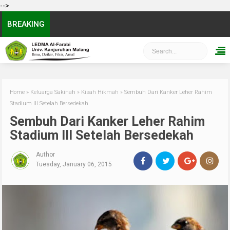
-->
BREAKING
Home
»
Keluarga Sakinah
»
Kisah Hikmah
»
Sembuh Dari Kanker Leher Rahim
Stadium III Setelah Bersedekah
Sembuh Dari Kanker Leher Rahim
Stadium III Setelah Bersedekah
Author
Tuesday, January 06, 2015