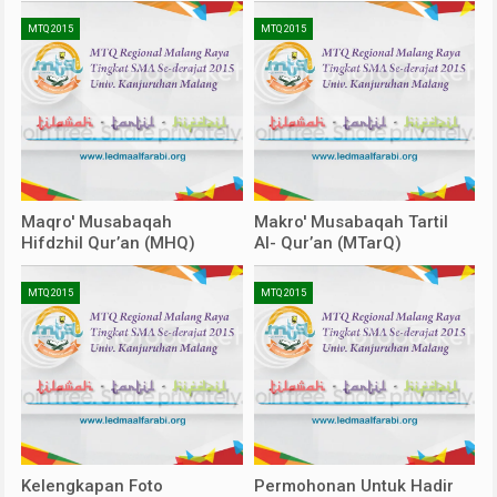
MTQ 2015
MTQ 2015
Maqro' Musabaqah
Makro' Musabaqah Tartil
Hifdzhil Qur’an (MHQ)
Al- Qur’an (MTarQ)
MTQ 2015
MTQ 2015
Kelengkapan Foto
Permohonan Untuk Hadir