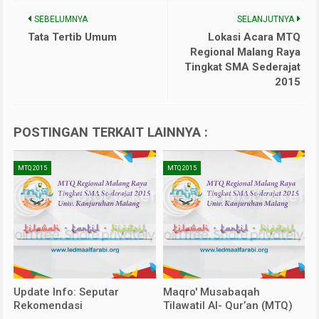
SEBELUMNYA
SELANJUTNYA
Tata Tertib Umum
Lokasi Acara MTQ
Regional Malang Raya
Tingkat SMA Sederajat
2015
POSTINGAN TERKAIT LAINNYA :
MTQ 2015
MTQ 2015
Update Info: Seputar
Maqro' Musabaqah
Rekomendasi
Tilawatil Al- Qur’an (MTQ)