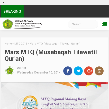
-->
BREAKING
Home
»
MTQ 2015
»
Mars MTQ (Musabaqah Tilawatil Qur'an)
Mars MTQ (Musabaqah Tilawatil
Qur'an)
Author
Wednesday, December 10, 2014