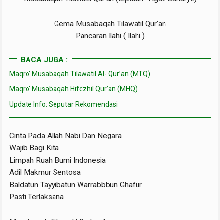
Gema Musabaqah Tilawatil Qur'an
Pancaran Ilahi ( Ilahi )
BACA JUGA :
Maqro' Musabaqah Tilawatil Al- Qur’an (MTQ)
Maqro' Musabaqah Hifdzhil Qur’an (MHQ)
Update Info: Seputar Rekomendasi
Cinta Pada Allah Nabi Dan Negara
Wajib Bagi Kita
Limpah Ruah Bumi Indonesia
Adil Makmur Sentosa
Baldatun Tayyibatun Warrabbbun Ghafur
Pasti Terlaksana