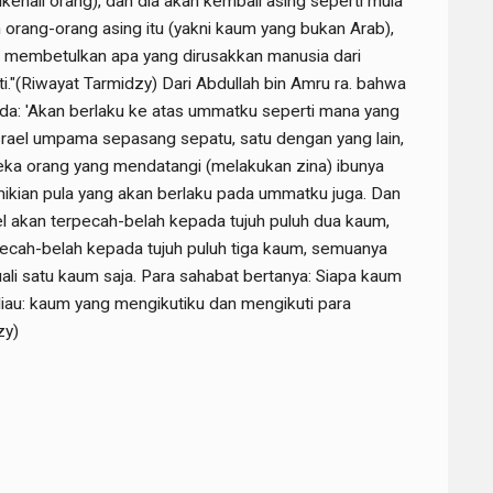
dikenali orang), dan dia akan kembali asing seperti mula
 orang-orang asing itu (yakni kaum yang bukan Arab),
 membetulkan apa yang dirusakkan manusia dari
i."(Riwayat Tarmidzy) Dari Abdullah bin Amru ra. bahwa
da: 'Akan berlaku ke atas ummatku seperti mana yang
srael umpama sepasang sepatu, satu dengan yang lain,
reka orang yang mendatangi (melakukan zina) ibunya
ikian pula yang akan berlaku pada ummatku juga. Dan
l akan terpecah-belah kepada tujuh puluh dua kaum,
ecah-belah kepada tujuh puluh tiga kaum, semuanya
ali satu kaum saja. Para sahabat bertanya: Siapa kaum
beliau: kaum yang mengikutiku dan mengikuti para
zy)