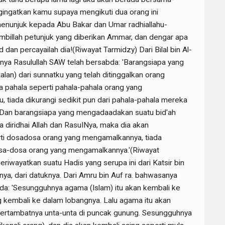
ingatkan kamu supaya mengikuti dua orang ini
menunjuk kepada Abu Bakar dan Umar radhiallahu-
mbillah petunjuk yang diberikan Ammar, dan dengar apa
 dan percayailah dia!(Riwayat Tarmidzy) Dari Bilal bin Al-
nya Rasulullah SAW telah bersabda: 'Barangsiapa yang
lan) dari sunnatku yang telah ditinggalkan orang
 pahala seperti pahala-pahala orang yang
 tiada dikurangi sedikit pun dari pahala-pahala mereka
 Dan barangsiapa yang mengadaadakan suatu bid'ah
 diridhai Allah dan RasuINya, maka dia akan
i dosadosa orang yang mengamalkannya, tiada
dosa-dosa orang yang mengamalkannya.'(Riwayat
riwayatkan suatu Hadis yang serupa ini dari Katsir bin
nya, dari datuknya. Dari Amru bin Auf ra. bahwasanya
da: 'Sesungguhnya agama (Islam) itu akan kembali ke
g kembali ke dalam lobangnya. Lalu agama itu akan
tertambatnya unta-unta di puncak gunung. Sesungguhnya