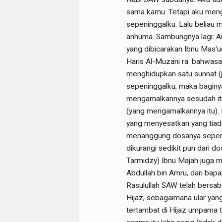
sama kamu. Tetapi aku meng
sepeninggalku. Lalu beliau 
anhuma. Sambungnya lagi: A
yang dibicarakan Ibnu Mas'ud
Haris Al-Muzani ra. bahwasa
menghidupkan satu sunnat (ja
sepeninggalku, maka baginya
mengamalkannya sesudah itu,
(yang mengamalkannya itu).
yang menyesatkan yang tiada
menanggung dosanya sepert
dikurangi sedikit pun dari 
Tarmidzy) Ibnu Majah juga me
Abdullah bin Amru, dari bapa
Rasulullah SAW telah bersab
Hijaz, sebagaimana ular yan
tertambat di Hijaz umpama 