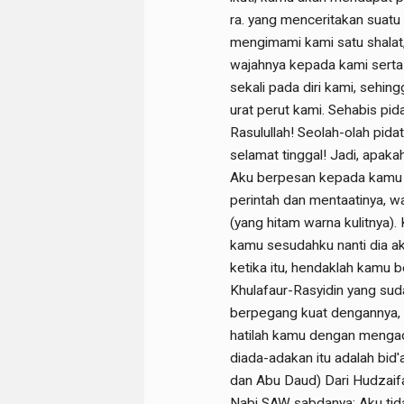
ra. yang menceritakan suatu 
mengimami kami satu shalat,
wajahnya kepada kami sert
sekali pada diri kami, sehin
urat perut kami. Sehabis pida
Rasulullah! Seolah-olah pida
selamat tinggal! Jadi, apak
Aku berpesan kepada kamu 
perintah dan mentaatinya, 
(yang hitam warna kulitnya).
kamu sesudahku nanti dia ak
ketika itu, hendaklah kamu 
Khulafaur-Rasyidin yang sud
berpegang kuat dengannya, d
hatilah kamu dengan mengad
diada-adakan itu adalah bid'
dan Abu Daud) Dari Hudzaifa
Nabi SAW sabdanya: Aku tid