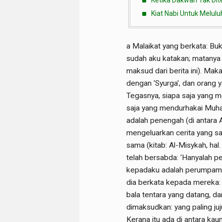
Ketika Dakwah Tak Dit
Kiat Nabi Untuk Melu
a Malaikat yang berkata: Bu
sudah aku katakan; matanya 
maksud dari berita ini). Mak
dengan 'Syurga', dan orang 
Tegasnya, siapa saja yang m
saja yang mendurhakai Muh
adalah penengah (di antara 
mengeluarkan cerita yang sa
sama (kitab: Al-Misykah, hal
telah bersabda: 'Hanyalah 
kepadaku adalah perumpamaa
dia berkata kepada mereka: 
bala tentara yang datang, d
dimaksudkan: yang paling juj
Kerana itu ada di antara ka