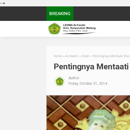
-->
BREAKING
Home
»
Al-Hadits
»
Sirah
»
Pentingnya Mentaati Ras
Pentingnya Mentaati
Author
Friday, October 31, 2014