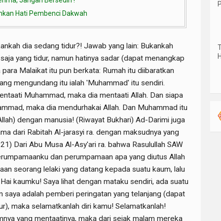
erima, Jangan Bersedih !
P
luhkan Hati Pembenci Dakwah
kankah dia sedang tidur?! Jawab yang lain: Bukankah
T
H
saja yang tidur, namun hatinya sadar (dapat menangkap
a para Malaikat itu pun berkata: Rumah itu diibaratkan
yang mengundang itu ialah 'Muhammad' itu sendiri.
entaati Muhammad, maka dia mentaati Allah. Dan siapa
ammad, maka dia mendurhakai Allah. Dan Muhammad itu
Allah) dengan manusia! (Riwayat Bukhari) Ad-Darimi juga
ma dari Rabitah Al-jarasyi ra. dengan maksudnya yang
. 21) Dari Abu Musa Al-Asy'ari ra. bahwa Rasulullah SAW
perumpamaanku dan perumpamaan apa yang diutus Allah
n seorang lelaki yang datang kepada suatu kaum, lalu
Hai kaumku! Saya lihat dengan mataku sendiri, ada suatu
an saya adalah pemberi peringatan yang telanjang (dapat
ur), maka selamatkanlah diri kamu! Selamatkanlah!
umnya yang mentaatinya, maka dari sejak malam mereka