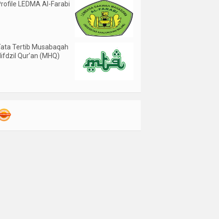
rofile LEDMA Al-Farabi
ata Tertib Musabaqah
ifdzil Qur’an (MHQ)