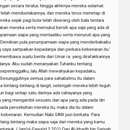
dengan secara teratur, hingga akhirnya mereka selamat.
n telah mendustakannya, dan mereka terus menetap di
reka sejak pagi buta telah diserang oleh bala tentara
akan mereka serta memukul bersih apa saja yang ada di
umpamaan siapa yang mentaatiku serta menuruti apa yang
 Demikian pula perumpamaan siapa yang menderbakaiku
 saya sampaikan kepadanya dari perkara kebenaran itu.'
h membawa suatu berita dari Umar ra. yang dirafakkannya
danya: Aku sudah menanyakan Tuhanku tentang
 sepeninggalku, lalu Allah mewahyukan kepadaku,
Sesungguhnya semua para sahabatmu itu dalam
bintang-bintang di langit, setengah mereka lebih teguh
un bagi setiap satu darinya ada cahayanya yang
a yang mengambil sesuatu dari apa yang ada pada diri
a perselisihan mereka itu, maka dia itu dalam
 kebenaran. Kemudian Nabi SAW pun berkata: Para
tang-bintang maka siapa saja dari mereka yang kamu
tunjuk. (Jam'ul-Fawa'id 2:201) Dari Al-Irbadh bin Sariyah