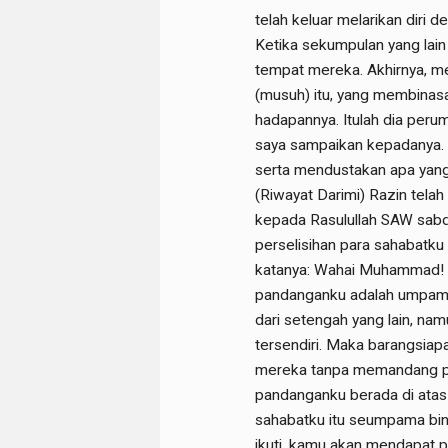
telah keluar melarikan diri 
Ketika sekumpulan yang lai
tempat mereka. Akhirnya, me
(musuh) itu, yang membinas
hadapannya. Itulah dia per
saya sampaikan kepadanya.
serta mendustakan apa yang
(Riwayat Darimi) Razin tela
kepada Rasulullah SAW sab
perselisihan para sahabatku
katanya: Wahai Muhammad! 
pandanganku adalah umpama 
dari setengah yang lain, nam
tersendiri. Maka barangsiap
mereka tanpa memandang pad
pandanganku berada di atas
sahabatku itu seumpama bin
ikuti, kamu akan mendapat pe