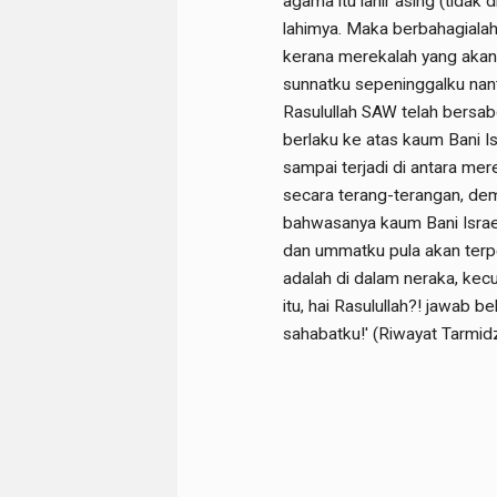
agama itu lahir asing (tidak 
lahimya. Maka berbahagialah
kerana merekalah yang akan
sunnatku sepeninggalku nant
Rasulullah SAW telah bersab
berlaku ke atas kaum Bani I
sampai terjadi di antara me
secara terang-terangan, dem
bahwasanya kaum Bani Israe
dan ummatku pula akan terp
adalah di dalam neraka, kecu
itu, hai Rasulullah?! jawab 
sahabatku!' (Riwayat Tarmid