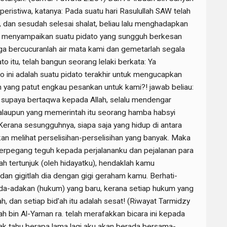
peristiwa, katanya: Pada suatu hari Rasulullah SAW telah
 dan sesudah selesai shalat, beliau lalu menghadapkan
a menyampaikan suatu pidato yang sungguh berkesan
gga bercucuranlah air mata kami dan gemetarlah segala
to itu, telah bangun seorang lelaki berkata: Ya
to ini adalah suatu pidato terakhir untuk mengucapkan
ah yang patut engkau pesankan untuk kami?! jawab beliau:
supaya bertaqwa kepada Allah, selalu mendengar
walaupun yang memerintah itu seorang hamba habsyi
 Kerana sesungguhnya, siapa saja yang hidup di antara
an melihat perselisihan-perselisihan yang banyak. Maka
berpegang teguh kepada perjalananku dan pejalanan para
ah tertunjuk (oleh hidayatku), hendaklah kamu
an gigitlah dia dengan gigi geraham kamu. Berhati-
a-adakan (hukum) yang baru, kerana setiap hukum yang
ah, dan setiap bid'ah itu adalah sesat! (Riwayat Tarmidzy
h bin Al-Yaman ra. telah merafakkan bicara ini kepada
ak tahu berapa lama lagi aku akan berada bersama-