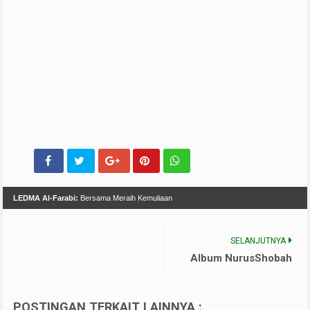
LEDMA Al-Farabi:
Bersama Meraih Kemuliaan
SELANJUTNYA
Album NurusShobah
POSTINGAN TERKAIT LAINNYA :