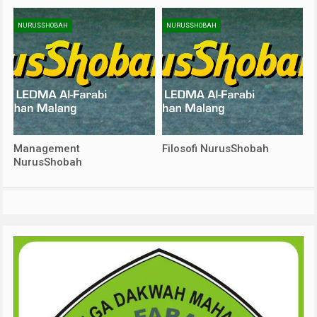
NURUSSHOBAH
NURUSSHOBAH
Management
Filosofi NurusShobah
NurusShobah