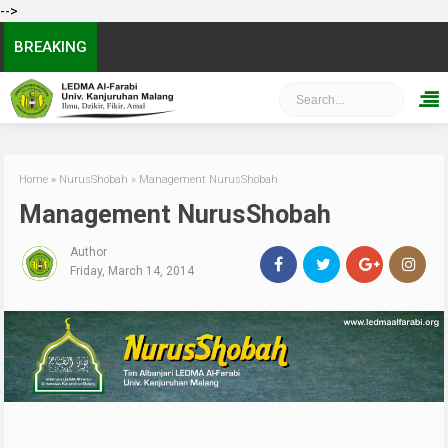
-->
BREAKING
Home
»
NurusShobah
»
Management NurusShobah
Management NurusShobah
Author
Friday, March 14, 2014