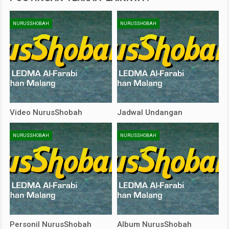
NURUSSHOBAH
NURUSSHOBAH
Video NurusShobah
Jadwal Undangan
NURUSSHOBAH
NURUSSHOBAH
Personil NurusShobah
Album NurusShobah