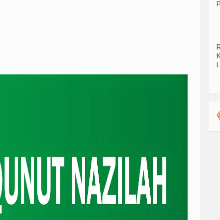
P
R
K