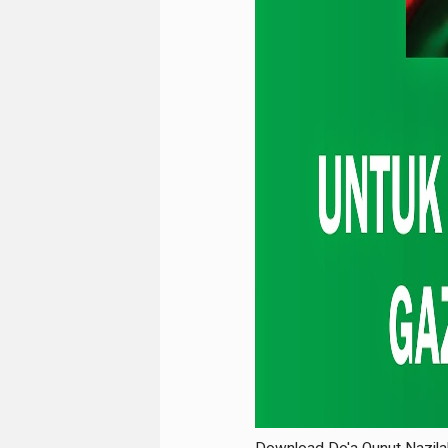
Download Do'a Qunut Nazilah