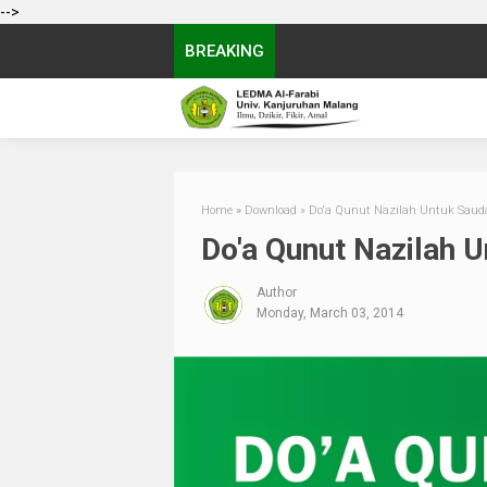
-->
BREAKING
Home
»
Download
»
Do'a Qunut Nazilah Untuk Saudar
Do'a Qunut Nazilah U
Author
Monday, March 03, 2014