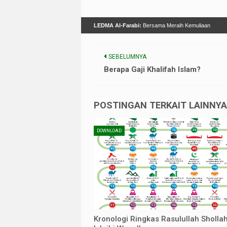
LEDMA Al-Farabi:
Bersama Meraih Kemuliaan
SEBELUMNYA
Berapa Gaji Khalifah Islam?
POSTINGAN TERKAIT LAINNYA 
DOWNLOAD
Kronologi Ringkas Rasulullah Sholla