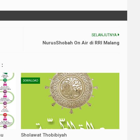
SELANJUTNYA
NurusShobah On Air di RRI Malang
:
DOWNLOAD
hu
Sholawat Thobibiyah