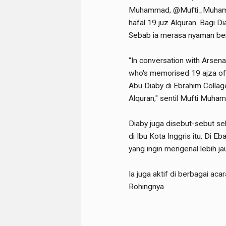
Muhammad, @Mufti_Muhamma
hafal 19 juz Alquran. Bagi D
Sebab ia merasa nyaman be
"In conversation with Arsena
who's memorised 19 ajza of
Abu Diaby di Ebrahim Colla
Alquran," sentil Mufti Muh
Diaby juga disebut-sebut se
di Ibu Kota Inggris itu. Di
yang ingin mengenal lebih jau
Ia juga aktif di berbagai ac
Rohingnya