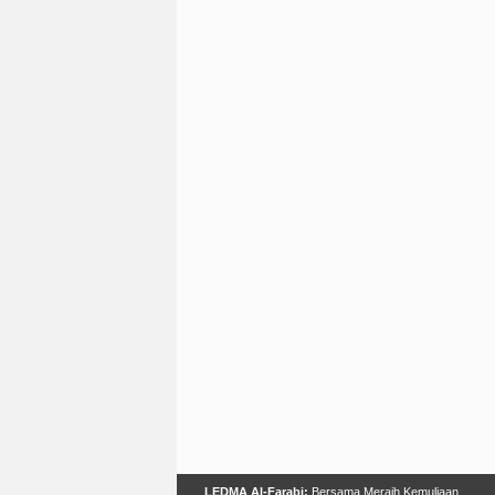
LEDMA Al-Farabi:
Bersama Meraih Kemuliaan