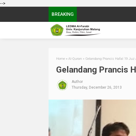
-->
BREAKING
Home
»
Al-Quran
»
Gelandang Prancis Hafal 19 Juz
Gelandang Prancis H
Author
Thursday, December 26, 2013