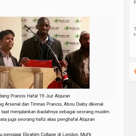
P
T
H
dang Prancis Hafal 19 Juz Alquran
g Arsenal dan Timnas Prancis, Abou Diaby dikenal
 taat menjalankan ibadahnya sebagai seorang muslim.
ta juga seorang hafiz alias penghafal Alquran
tu pengajar Ebrahim Collage di London, Mufti