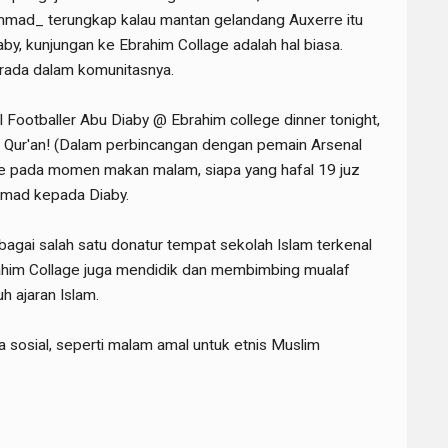
d_ terungkap kalau mantan gelandang Auxerre itu
iaby, kunjungan ke Ebrahim Collage adalah hal biasa.
rada dalam komunitasnya.
l Footballer Abu Diaby @ Ebrahim college dinner tonight,
 Qur'an! (Dalam perbincangan dengan pemain Arsenal
ge pada momen makan malam, siapa yang hafal 19 juz
ammad kepada Diaby.
bagai salah satu donatur tempat sekolah Islam terkenal
 Ebahim Collage juga mendidik dan membimbing mualaf
h ajaran Islam.
ara sosial, seperti malam amal untuk etnis Muslim