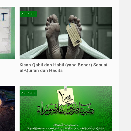
AL-HADITS
Kisah Qabil dan Habil (yang Benar) Sesuai
al-Qur’an dan Hadits
AL-HADITS