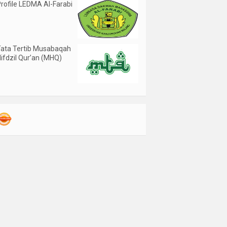
rofile LEDMA Al-Farabi
ata Tertib Musabaqah
ifdzil Qur’an (MHQ)