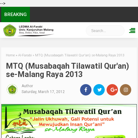
-->
BREAKING
Home
»
Al-Farabi
»
MTQ (Musabaqah Tilawatil Qur'an) se-Malang Raya 2013
MTQ (Musabaqah Tilawatil Qur'an)
se-Malang Raya 2013
Author
Saturday, March 17, 2012