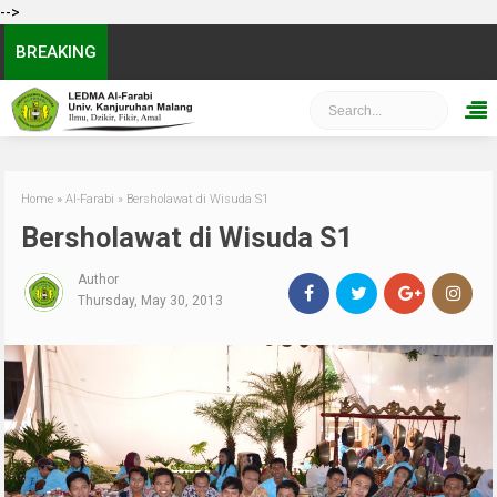
-->
BREAKING
Home
»
Al-Farabi
»
Bersholawat di Wisuda S1
Bersholawat di Wisuda S1
Author
Thursday, May 30, 2013