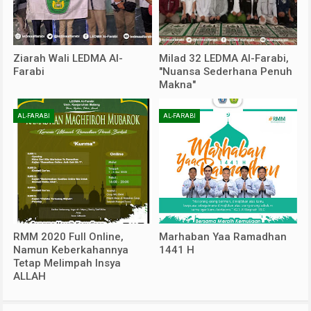
Ziarah Wali LEDMA Al-
Milad 32 LEDMA Al-Farabi,
Farabi
"Nuansa Sederhana Penuh
Makna"
AL-FARABI
AL-FARABI
RMM 2020 Full Online,
Marhaban Yaa Ramadhan
Namun Keberkahannya
1441 H
Tetap Melimpah Insya
ALLAH