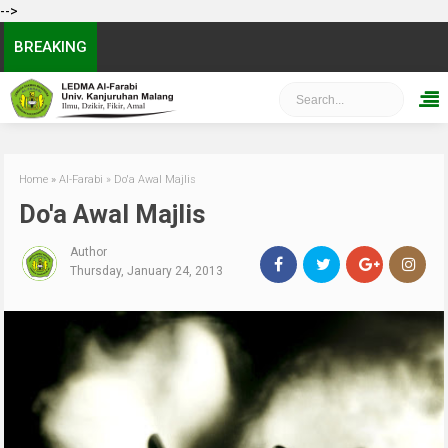
-->
BREAKING
Home
»
Al-Farabi
»
Do'a Awal Majlis
Do'a Awal Majlis
Author
Thursday, January 24, 2013