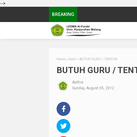
-->
BREAKING
Home
»
Karir
»
BUTUH GURU / TENTOR
BUTUH GURU / TEN
Author
Sunday, August 05, 2012