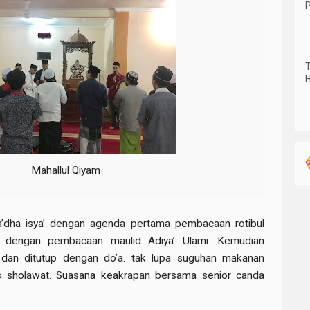
P
T
H
Mahallul Qiyam
 ba’dha isya’ dengan agenda pertama pembacaan rotibul
t dengan pembacaan maulid Adiya’ Ulami. Kemudian
dan ditutup dengan do’a. tak lupa suguhan makanan
s sholawat. Suasana keakrapan bersama senior canda