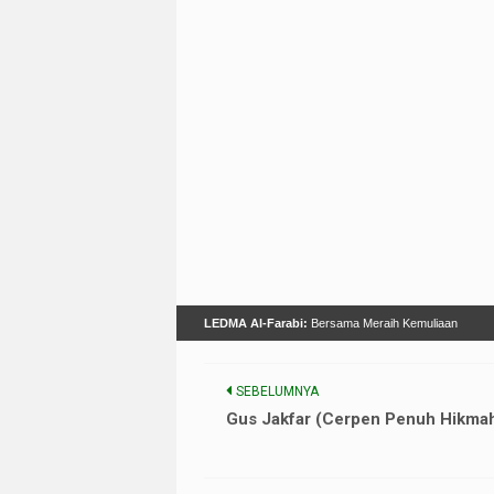
LEDMA Al-Farabi:
Bersama Meraih Kemuliaan
SEBELUMNYA
Gus Jakfar (Cerpen Penuh Hikma