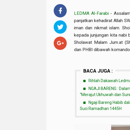
LEDMA Al-Farabi
- Assalam
panjatkan kehadirat Allah S
iman dan nikmat islam. Sh
kepada junjungan kita nab
Sholawat Malam Jum.at (Sh
dan PHBI dibawah komando 
BACA JUGA :
Rihlah Dakawah Ledma 
NGAJI BARENG : Dalam 
“Merajut Ukhuwah dan Sunna
Ngaji Bareng Habib da
Suci Ramadhan 1445H