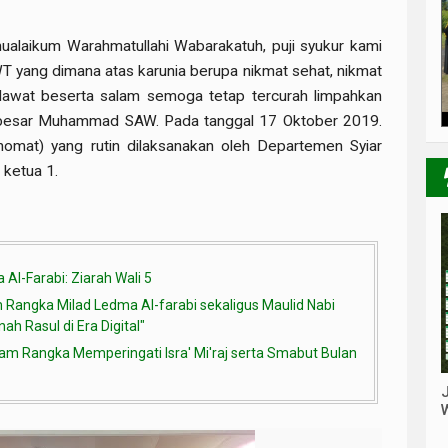
ualaikum Warahmatullahi Wabarakatuh, puji syukur kami
WT yang dimana atas karunia berupa nikmat sehat, nikmat
olawat beserta salam semoga tetap tercurah limpahkan
i besar Muhammad SAW. Pada tanggal 17 Oktober 2019.
omat) yang rutin dilaksanakan oleh Departemen Syiar
ketua 1.
Al-Farabi: Ziarah Wali 5
Rangka Milad Ledma Al-farabi sekaligus Maulid Nabi
h Rasul di Era Digital"
lam Rangka Memperingati Isra' Mi'raj serta Smabut Bulan