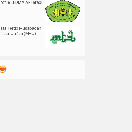
rofile LEDMA Al-Farabi
ata Tertib Musabaqah
ifdzil Qur’an (MHQ)