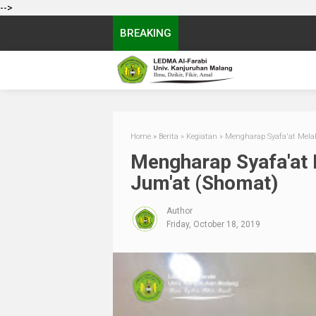
-->
BREAKING
Home
»
Berita
»
Kegiatan
»
Mengharap Syafa'at Mela
Mengharap Syafa'at
Jum'at (Shomat)
Author
Friday, October 18, 2019