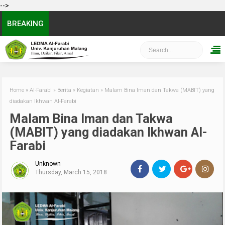
-->
BREAKING
Home
»
Al-Farabi
»
Berita
»
Kegiatan
»
Malam Bina Iman dan Takwa (MABIT) yang
diadakan Ikhwan Al-Farabi
Malam Bina Iman dan Takwa
(MABIT) yang diadakan Ikhwan Al-
Farabi
Unknown
Thursday, March 15, 2018