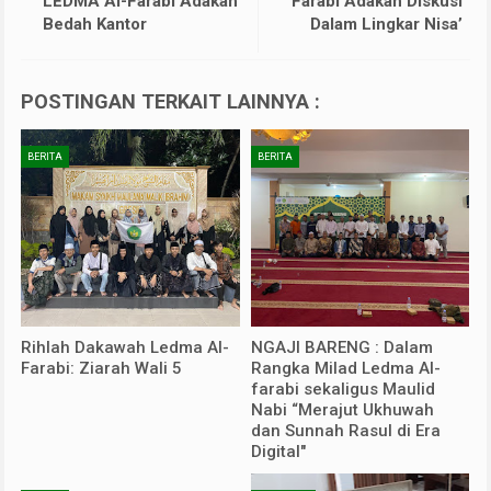
LEDMA Al-Farabi Adakan
Farabi Adakan Diskusi
Bedah Kantor
Dalam Lingkar Nisa’
POSTINGAN TERKAIT LAINNYA :
BERITA
BERITA
Rihlah Dakawah Ledma Al-
NGAJI BARENG : Dalam
Farabi: Ziarah Wali 5
Rangka Milad Ledma Al-
farabi sekaligus Maulid
Nabi “Merajut Ukhuwah
dan Sunnah Rasul di Era
Digital"