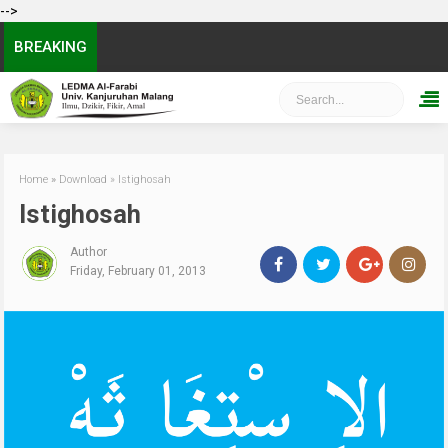
-->
BREAKING
Home
»
Download
»
Istighosah
Istighosah
Author
Friday, February 01, 2013